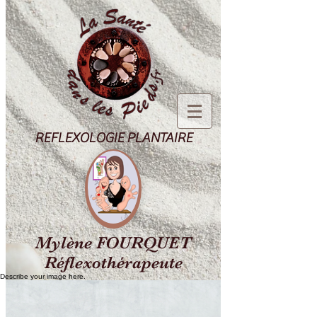
REFLEXOLOGIE PLANTAIRE
Mylène FOURQUET
Réflexothérapeute
Describe your image here.